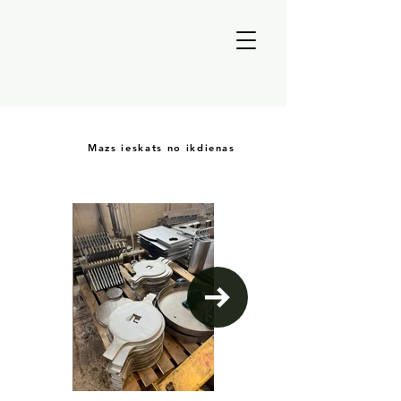
Mazs ieskats no ikdienas